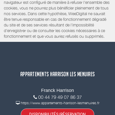
navigateur est configuré de manière à refuser l'ensemble des
cookies, vous ne pourrez plus bénéficier pleinement de tous
nos services. Dans cette hypothèse, WeeDigital ne saurait
être tenue responsable en cas de fonctionnement dégradé
du site et de ses services résultant de l’impossibilité
d’enregistrer ou de consulter les cookies nécessaires à ce
fonctionnement et que vous auriez refusés ou supprimés.
APPARTEMENTS HARRISON LES MENUIRES
Franck Harrison
00 44 79 49 07 86 37
https://www.appartements-harrison-lesmenuires.fr
DISPONIBILITÉS/RÉSERVATION